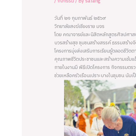
/
กิจกรรม
/ By
satang
วันที่ ๒๑ กุมภาพันธ์ ๒๕๖๙
วิทยาลัยสงฆ์เชียงราย มจร
โดย คณาจารย์และนิสิตหลักสูตรศิลปศาสตรม
บวรสร้างสุข ชุมชนสร้างสรรค์ ธรรมสร้างจิ
โครงการมุ่งส่งเสริมการเรียนรู้ตลอดชีวิ
คุณภาพชีวิตประชาชนและสร้างความเข้มแข็ง
ภายในงานมี พิธีเปิดโครงการ กิจกรรมตรว
ช่วยเหลือครัวเรือนเปราะบางในชุมชน นับเ