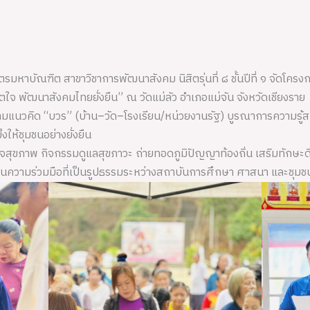
หาบัณฑิต สาขาวิชาการพัฒนาสังคม นิสิตรุ่นที่ ๘ ชั้นปีที่ ๑ จัดโคร
ตใจ พัฒนาสังคมไทยยั่งยืน” ณ วัดแม่ลัว อำเภอแม่จัน จังหวัดเชียงราย
ตตามแนวคิด “บวร” (บ้าน–วัด–โรงเรียน/หน่วยงานรัฐ) บูรณาการความรู้
ให้ชุมชนอย่างยั่งยืน
จสุขภาพ กิจกรรมดูแลสุขภาวะ ถ่ายทอดภูมิปัญญาท้องถิ่น เสริมทักษะด
ป็นความร่วมมือที่เป็นรูปธรรมระหว่างสถาบันการศึกษา ศาสนา และชุมช