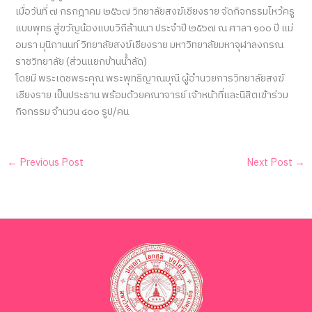
เมื่อวันที่ ๗ กรกฎาคม ๒๕๖๗ วิทยาลัยสงฆ์เชียงราย จัดกิจกรรมไหว้ครู
แบบพุทธ สู่ขวัญน้องแบบวิถีล้านนา ประจำปี ๒๕๖๗ ณ ศาลา ๑๐๐ ปี แม่
อมรา มุนิกานนท์ วิทยาลัยสงฆ์เชียงราย มหาวิทยาลัยมหาจุฬาลงกรณ
ราชวิทยาลัย (ส่วนแยกบ้านน้ำลัด)
โดยมี พระเดชพระคุณ พระพุทธิญาณมุณี ผู้อำนวยการวิทยาลัยสงฆ์
เชียงราย เป็นประธาน พร้อมด้วยคณาจารย์ เจ้าหน้าที่และนิสิตเข้าร่วม
กิจกรรม จำนวน ๔๐๐ รูป/คน
←
Previous Post
Next Post
→