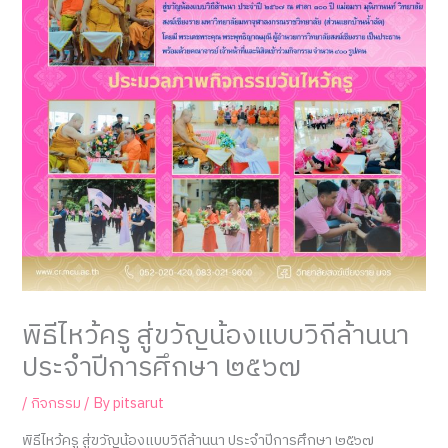
พิธีไหว้ครู สู่ขวัญน้องแบบวิถีล้านนา
ประจำปีการศึกษา ๒๕๖๗
/
กิจกรรม
/ By
pitsarut
พิธีไหว้ครู สู่ขวัญน้องแบบวิถีล้านนา ประจำปีการศึกษา ๒๕๖๗