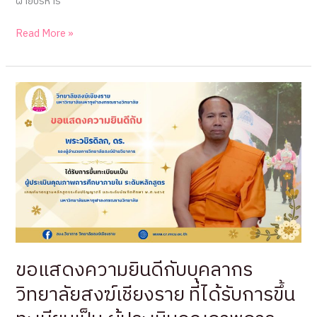
ฝ่ายบริหาร
ขอ
Read More »
แสดง
ความ
ยินดี
กับ
บุคลากร
วิทยาลัย
สงฆ์
เชียงราย
ที่
ได้
รับ
การ
ขึ้น
ขอแสดงความยินดีกับบุคลากร
ทะเบียน
วิทยาลัยสงฆ์เชียงราย ที่ได้รับการขึ้น
เป็น
ผู้