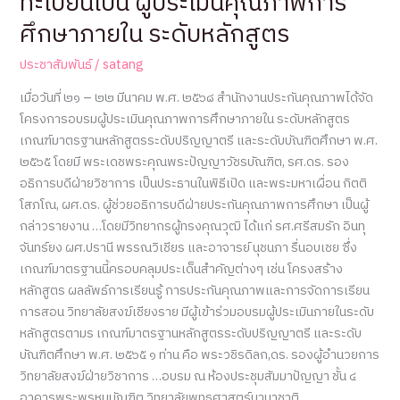
ทะเบียนเป็น ผู้ประเมินคุณภาพการ
ประเมิน
ศึกษาภายใน ระดับหลักสูตร
คุณภาพ
การ
ประชาสัมพันธ์
/
satang
ศึกษา
ตาม
เมื่อวันที่ ๒๑ – ๒๒ มีนาคม พ.ศ. ๒๕๖๘ สำนักงานประกันคุณภาพได้จัด
เกณฑ์
โครงการอบรมผู้ประเมินคุณภาพการศึกษาภายใน ระดับหลักสูตร
ASEAN
เกณฑ์มาตรฐานหลักสูตรระดับปริญญาตรี และระดับบัณฑิตศึกษา พ.ศ.
University
๒๕๖๕ โดยมี พระเดชพระคุณพระปัญญาวัชรบัณฑิต, รศ.ดร. รอง
Network
อธิการบดีฝ่ายวิชาการ เป็นประธานในพิธีเปิด และพระมหาเผื่อน กิตติ
Quality
โสภโณ, ผศ.ดร. ผู้ช่วยอธิการบดีฝ่ายประกันคุณภาพการศึกษา เป็นผู้
Assurance
กล่าวรายงาน …โดยมีวิทยากรผู้ทรงคุณวุฒิ ได้แก่ รศ.ศรีสมรัก อินทุ
:
จันทร์ยง ผศ.ปรานี พรรณวิเชียร และอาจารย์ นุชนภา รื่นอบเชย ซึ่ง
AUN-
เกณฑ์มาตรฐานนี้ครอบคลุมประเด็นสำคัญต่างๆ เช่น โครงสร้าง
QA
หลักสูตร ผลลัพธ์การเรียนรู้ การประกันคุณภาพและการจัดการเรียน
V.4
การสอน วิทยาลัยสงฆ์เชียงราย มีผู้เข้าร่วมอบรมผู้ประเมินภายในระดับ
หลักสูตรตามร เกณฑ์มาตรฐานหลักสูตรระดับปริญญาตรี และระดับ
บัณฑิตศึกษา พ.ศ. ๒๕๖๕ ๑ ท่าน คือ พระวชิรดิลก,ดร. รองผู้อำนวยการ
วิทยาลัยสงฆ์ฝ่ายวิชาการ …อบรม ณ ห้องประชุมสัมมาปัญญา ชั้น ๔
อาคารพระพรหมบัณฑิต วิทยาลัยพุทธศาสตร์นานาชาติ