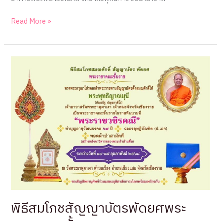
ขอ
Read More »
แสดง
ความ
ยินดี
กับ
บุคลากร
วิทยาลัย
สงฆ์
เชียงราย
ที่
ได้
รับ
การ
ขึ้น
ทะเบียน
เป็น
พิธีสมโภชสัญญาบัตรพัดยศพระ
ผู้