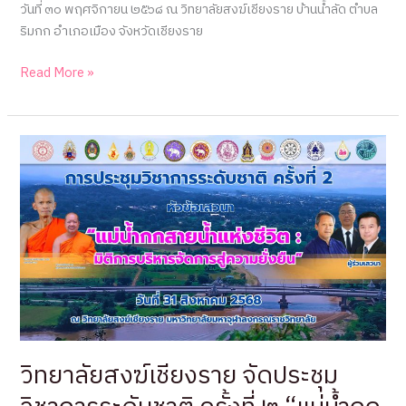
วันที่ ๓๐ พฤศจิกายน ๒๕๖๘ ณ วิทยาลัยสงฆ์เชียงราย บ้านน้ำลัด ตำบล
ริมกก อำเภอเมือง จังหวัดเชียงราย
กำหนดการ
Read More »
พิธี
ซ้อม
รับ
ปริญญา
บัตร
ประจำ
ปี
๒๕๖๘
วิทยาลัยสงฆ์เชียงราย จัดประชุม