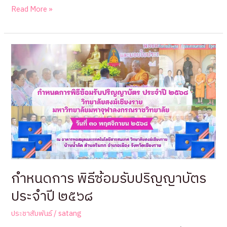
วิทยาลัย
Read More »
สงฆ์
เชียงราย
เปิด
รับ
สมัคร
นิสิต
ใหม่
ประจำ
ปี
การ
ศึกษา
2569
กำหนดการ พิธีซ้อมรับปริญญาบัตร
ประจำปี ๒๕๖๘
ประชาสัมพันธ์
/
satang