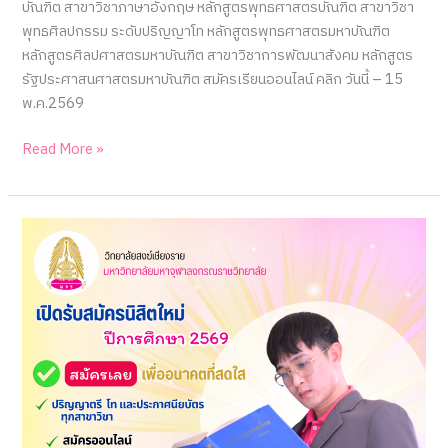
บัณฑิต สาขาวิชาภาษาอังกฤษ หลักสูตรพุทธศาสตรบัณฑิต สาขาวิชา
พุทธศิลปกรรม ระดับปริญญาโท หลักสูตรพุทธศาสตรมหาบัณฑิต
หลักสูตรศิลปศาสตรมหาบัณฑิต สาขาวิชาการพัฒนาสังคม หลักสูตร
รัฐประศาสนศาสตรมหาบัณฑิต สมัครเรียนออนไลน์ คลิก วันนี้ – 15
พ.ค.2569
วิทยาลัย
Read More »
สงฆ์
เชียงราย
เปิด
รับ
สมัคร
นิสิต
ใหม่
ประจำ
ปี
การ
ศึกษา
2569