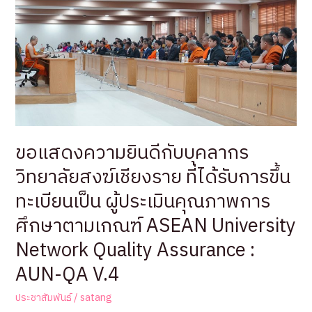
ราช
วิทยาลัย
วิทยาลัย
สงฆ์
เชียงราย
เรื่อง
ประกาศ
ผู้
ชนะ
ขอแสดงความยินดีกับบุคลากร
การ
วิทยาลัยสงฆ์เชียงราย ที่ได้รับการขึ้น
เสนอ
ราคา
ทะเบียนเป็น ผู้ประเมินคุณภาพการ
ซื้อ
ศึกษาตามเกณฑ์ ASEAN University
ครุภัณฑ์
๓
Network Quality Assurance :
รายการ
AUN-QA V.4
โดย
วิธี
ประชาสัมพันธ์
/
satang
เฉพาะ