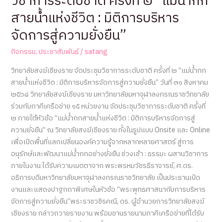
วิชาการระดับชาติ ครั้งที่ ๒ “แม่น้ำกก
สายน้ำแห่งชีวิต : มิติการบริหาร
จัดการสู่ความยั่งยืน”
กิจกรรม
,
ประชาสัมพันธ์
/
satang
วิทยาลัยสงฆ์เชียงราย จัดประชุมวิชาการระดับชาติ ครั้งที่ ๒ “แม่น้ำกก
สายน้ำแห่งชีวิต : มิติการบริหารจัดการสู่ความยั่งยืน” วันที่ ๓๑ สิงหาคม
๒๕๖๘ วิทยาลัยสงฆ์เชียงราย มหาวิทยาลัยมหาจุฬาลงกรณราชวิทยาลัย
ร่วมกับภาคีเครือข่าย ๑๕ หน่วยงาน จัดประชุมวิชาการระดับชาติ ครั้งที่
๒ ภายใต้หัวข้อ “แม่น้ำกกสายน้ำแห่งชีวิต : มิติการบริหารจัดการสู่
ความยั่งยืน” ณ วิทยาลัยสงฆ์เชียงราย ทั้งในรูปแบบ Onsite และ Online
เพื่อเปิดพื้นที่แลกเปลี่ยนองค์ความรู้จากหลากหลายศาสตร์ สู่การ
อนุรักษ์และพัฒนาแม่น้ำกกอย่างยั่งยืน ช่วงเช้า : ธรรมะ ผสานวิชาการ
ภายในงาน ได้รับความเมตตาจาก พระพรหมวัชรธีราจารย์, ศ.ดร.
อธิการบดีมหาวิทยาลัยมหาจุฬาลงกรณราชวิทยาลัย เป็นประธานเปิด
งานและแสดงปาฐกถาพิเศษในหัวข้อ “พระพุทธศาสนากับการบริหาร
จัดการสู่ความยั่งยืน”พระราชวชิรคณี, ดร. ผู้อำนวยการวิทยาลัยสงฆ์
เชียงราย กล่าวถวายรายงาน พร้อมขานรายนามภาคีเครือข่ายที่ได้รับ