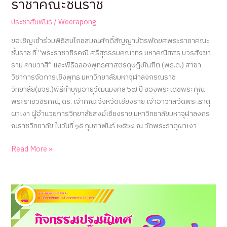
ราชาคณะชั้นราช
ประเมิน
คุณภาพ
ประชาสัมพันธ์
/
Weerapong
การ
ศึกษา
ขอเชิญเข้าร่วมพิธีสมโภชสมณศักดิ์สัญญาบัตรพัดยศพระราชาคณะ
ภายใน
ชั้นราช ที่ “พระราชวชิรคณี ศรีสุธรรมคณาทร มหาคณิสสร บวรสังฆา
ระดับ
ราม คามวาสี” และพิธีฉลองพุทธศาสตรดุษฎีบัณฑิต (พธ.ด.) สาขา
หลักสูตร
วิชาการจัดการเชิงพุทธ มหาวิทยาลัยมหาจุฬาลงกรณราช
วิทยาลัย(มจร.)พิธีทำบุญอายุวัฒนมงคล ๖๗ ปี ของพระเดชพระคุณ
พระราชวชิรคณี, ดร. เจ้าคณะจังหวัดเชียงราย เจ้าอาวาสวัดพระธาตุ
ผาเงา ผู้อำนวยการวิทยาลัยสงฆ์เชียงราย มหาวิทยาลัยมหาจุฬาลงกร
ณราชวิทยาลัย ในวันที่ ๑๕ กุมภาพันธ์ ๒๕๖๘ ณ วัดพระธาตุผาเงา
พิธี
Read More »
สมโภช
สัญญา
บัตร
พัดยศ
พระ
ราชา