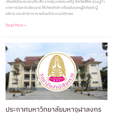
เกียรติบัตรและของที่ระลึก จากนั้น นายประเสริฐ จิตต์พลีชีพ รองผู้ว่า
ราชการจังหวัดเชียงราย ให้เกียรติกล่าวต้อนรับแขกผู้มีเกียรติ ผู้
บริหาร และนักวิชาการ พร้อมด้วย นางอทิตาธร
วิทยาลัย
Read More »
สงฆ์
เชียงราย
จัด
ประชุม
วิชาการ
ระดับ
ชาติ
ครั้ง
ที่
๒
“แม่น้ำ
กก
สายน้ำ
ประกาศมหาวิทยาลัยมหาจุฬาลงกร
แห่ง