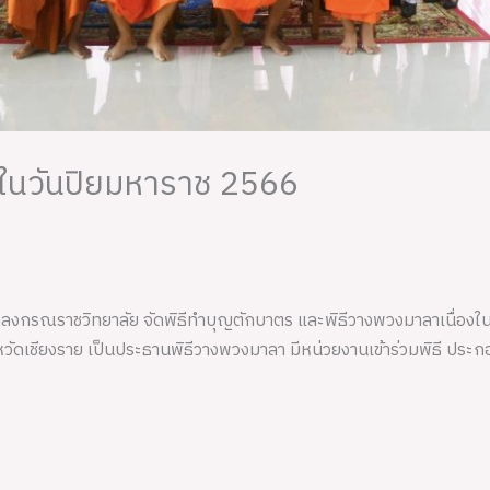
งในวันปิยมหาราช 2566
ฬาลงกรณราชวิทยาลัย จัดพิธีทำบุญตักบาตร และพิธีวางพวงมาลาเนื่องใน
หวัดเชียงราย เป็นประธานพิธีวางพวงมาลา มีหน่วยงานเข้าร่วมพิธี ประก