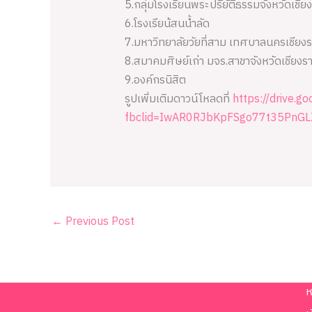
5.กลุ่มโรงเรียนพระปริยัติธรรมจังหวัดเชีย
6.โรงเรียน้สนน้ำลัด
7.มหาวิทยาลัยวัยที่สาม เทศบาลนครเชียง
8.สมาคมศิษย์เก่า มจร.สาขาจังหวัดเชียงร
9.องค์กรนิสิต
รูปเพิ่มเติมดาวน์โหลดที่
https://drive
fbclid=IwAR0RJbKpFSgo77t35PnG
←
Previous Post
ห