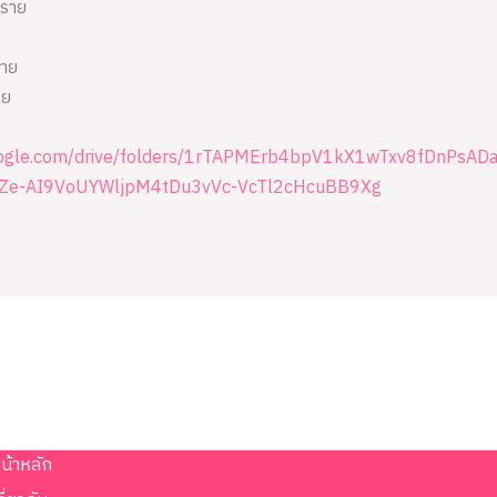
งราย
ราย
าย
.google.com/drive/folders/1rTAPMErb4bpV1kX1wTxv8fDnPsAD
LZe-AI9VoUYWljpM4tDu3vVc-VcTl2cHcuBB9Xg
น้าหลัก