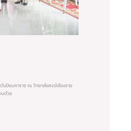
วันปิยมหาราช ณ วิทยาลัยสงฆ์เชียงราย
อบด้วย