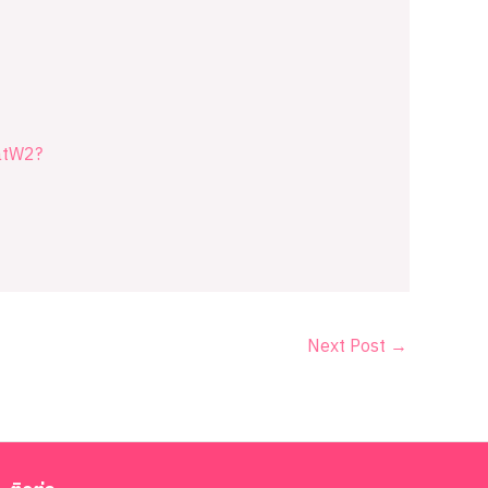
atW2?
Next Post
→